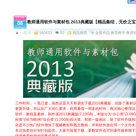
13-08
教师通用软件与素材包 2013典藏版【精品集结，无价之
08
一线天
160433
82
精品推荐
金狐作品
教育教学
教师
三年时间，一晃已逝，虽然还是天天有朋友下载2010典藏版，但除了素材
更新升级，所以应广大同仁要求，利用暑假一周多的时间，再次精心整理这
软件、教程及素材，制作成2013典藏版(7.23GB)，本版分为“办公类”(3.08GB)
科类”(567MB)和“综合类”(1.20GB)四大类。和前一版相比，除了软件
化是不少热门软件增加了视频教程和图文教程，并和软件放在同一个文件夹
本次按类别分别打包提供，大家可按需下载，多数软件也可到课件园单独下
错请推荐给您的同事或朋友。