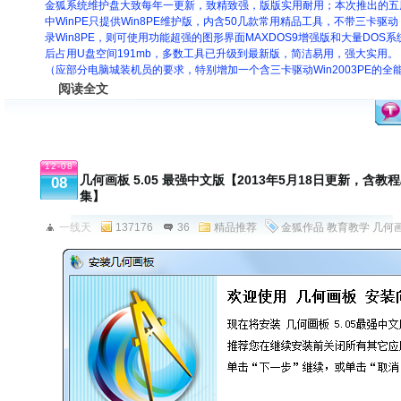
金狐系统维护盘大致每年一更新，致精致强，版版实用耐用；本次推出的五
中WinPE只提供Win8PE维护版，内含50几款常用精品工具，不带三卡
录Win8PE，则可使用功能超强的图形界面MAXDOS9增强版和大量DO
后占用U盘空间191mb，多数工具已升级到最新版，简洁易用，强大实用。
（应部分电脑城装机员的要求，特别增加一个含三卡驱动Win2003PE的全
阅读全文
12-08
几何画板 5.05 最强中文版【2013年5月18日更新，含教程
08
集】
一线天
137176
36
精品推荐
金狐作品
教育教学
几何