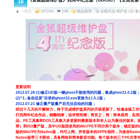
《金狐超级维护盘》四周年纪念版（UD/ISO）【全面更
18
一线天
197244
146
精品推荐
金狐作品
维护盘
UD
量
更新说明
2012.07.28 (1)修正UD版一键ghost不能使用的问题，集成ghost11.0.2版
(2)"3...备份还原"目录的ghost32.exe更换为11.5.1版；
2012.07.21 修正量产版量产后无法启动的问题；
经过十几天的不懈努力，终于完成维护盘系列的升级更新了。恰逢金狐工作
打四周年纪念作品，精雕细琢，追求简而精，简言之，简：简单易用，实用
品。PE工具集和DOS工具集大多更新到最新版本和本人认为最佳的版本。
荐）和ISO量产版，其中UD版因使用的Win7PE不同分两个版本，稳定版的
版的Win7PE为Native版，均可上网。所有版本的XPPE相同，为迷你Nati
Native版带三卡驱动，具备网络和简单影音功能。每个版本的三个PE共