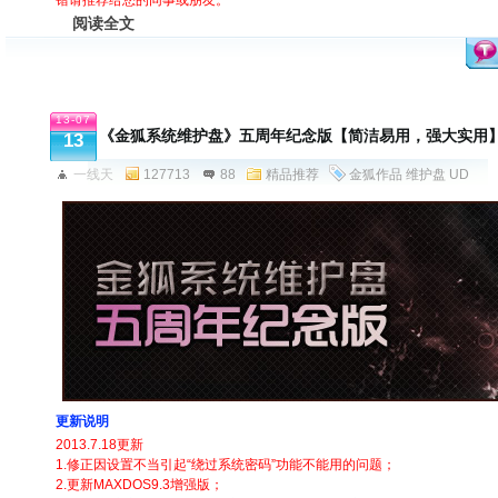
阅读全文
13-07
《金狐系统维护盘》五周年纪念版【简洁易用，强大实用】】
13
一线天
127713
88
精品推荐
金狐作品
维护盘
UD
更新说明
2013.7.18更新
1.修正因设置不当引起“绕过系统密码”功能不能用的问题；
2.更新MAXDOS9.3增强版；