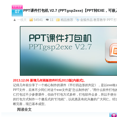
13-12
PPT课件打包机 V2.7 (PPTgsp2exe)【PPT转EXE
07
一线天
54541
11
精品推荐
金狐作品
教育教学
PPT
打
2013.12.06 新增几何画板控件叶氏2013版[内嵌式]。
记得几年前分享了一个精心制作的课件《平行四边形的判定》，是以exe格
PPT文件，后来不少同仁对这个exe文件是“怎么制作的”，“用什么软件打
仁打包过不少参赛课件，但由于打包方式多样，打包软件众多，所以不便分
的打包方式制作一个傻瓜式的“打包机”，以此惠及有此兴趣的广大同仁。经
断完善，现已基本成型。
阅读全文