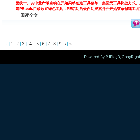
更统一。其中量产版自动在开始菜单创建工具菜单，桌面无工具快捷方式。
建PEtools目录放置绿色工具，PE启动后会自动搜索并在开始菜单创建工
阅读全文
‹
|
1
|
2
|
3
|
4
|
5
|
6
|
7
|
8
|
9
|
›
|
»
Powered By PJBlog3, CopyRight