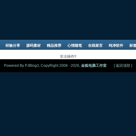
经验分享
源码素材
精品推荐
心情随笔
在线留言
纯净软件
标
非法操作!!
Powered By PJBlog3, CopyRight 2008 - 2026,
金狐电脑工作室
[
返回顶部
]