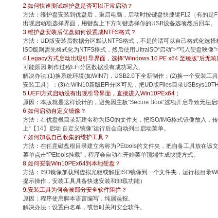
2.如何快速测试维护盘是否可以正常启动？
方法：维护盘安装到优盘后，重启电脑，启动时按键盘快捷键F12（有的是F1
出现启动项选择界面，用键盘上下方向键选择你的USB设备选项然后回车。
3.维护盘安装后优盘如何设置成NTFS格式？
方法：UD版安装后数据分区默认NTFS格式，不是的话可以自己格式化选
ISO版则需先格式化为NTFS格式，然后使用UltraISO“启动”>“写入硬盘映像”
4.Legacy方式启动出现引导界面，选择“Windows 10 PE x64 至臻版”后无
可能原因:制作过程EFi分区数据没有成功写入。
解决办法:(1)换系统环境(如WIN7)，USB2.0下全新制作；(2)换一个安
安装工具）；(3)在WIN10新版EFi分区可见，把UD版Files目录USBsys10T
5.UEFI方式启动没有出现引导界面，直接进入Win10PEx64；
原因：本版就是这样设计的，避免因主板“Secure Boot”选项开启导致无法
6.如何启动自定义镜像？
方法：在优盘根目录新建名称为ISO的文件夹，把ISO/IMG格式镜像放入，
上“【14】启动 自定义镜像”运行后会自动列出启动菜单。
7.如何加载自己收集的维护工具？
方法：在任意磁盘根目录建立名称为PEtools的文件夹，把自备工具放在该文件
菜单点击“PEtools挂载”，程序会自动在开始菜单顶端生成快捷方式。
8.如何安装Win10PEx64到本地硬盘？
方法：ISO镜像加载到虚拟光驱或解压ISO镜像到一个文件夹，运行根目录WIN
提示操作，安装工具具备快速安装和卸载功能）
9.安装工具为何会被部分安全软件阻拦？
原因：程序使用脚本语言编写，纯属误报。
解决办法：设置白名单，或暂时关闭安全软件。