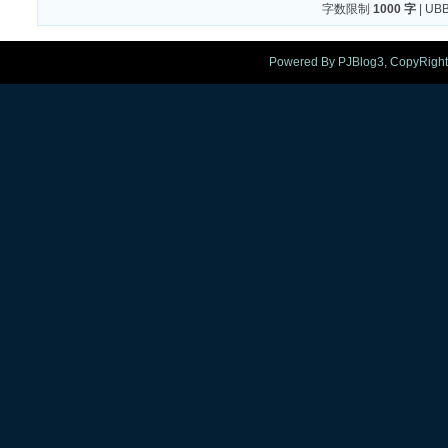
字数限制
1000 字
| U
Powered By PJBlog3, CopyRight