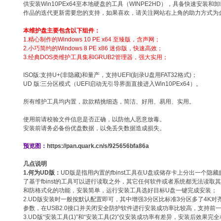
供安装Win10PEx64至本地硬盘的工具（WINPE2HD），具备快速安装
作品的迭代更新需要您的支持，如果喜欢，请关注网站右上角的助力方式为
本维护盘主要包含以下组件：
1.精心制作的Windows 10 PE x64 至臻版，含声网；
2.小巧简约的Windows 8 PE x86 迷你版，快速高效；
3.经典DOS类维护工具集和GRUB2管理器，强大实用；
ISO版:支持U+(非隐藏)和量产，支持UEFI(刻录U盘用FAT32格式)；
UD 版:三分区模式（UEFI启动无引导界面直接进入Win10PEx64）。
所有维护工具均内置，款款精挑细选，简洁、好用、易用、实用。
使用前请校验文件信息是否正确，以防他人恶意放毒。
安装前请务必备份优盘数据，以免丢失数据造成损失。
预览图：
https://pan.quark.cn/s/925656bfa86a
几点说明
1.何为UD版：
UD版是指用内置的fbinst工具在U盘或储存卡上分出一个隐
了基于fbinst的工具可以进行读取之外，其它任何软件或者系统都无法读
和防格式化的功能，安装简单，运行安装工具选好目标U盘一键完成安装；
2.UD版安装时一般按默认配置即可，其中增强3分区比标准3分区多了4K
参数，在USB2.0接口并关闭安全防护软件进行安装成功率比较高，支持前
3.UD版“安装工具(1)”和“安装工具(2)”仅安装成功率有差异，安装后效果