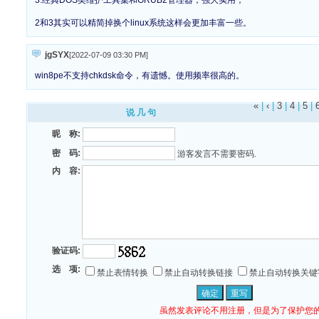
2和3其实可以精简掉换个linux系统这样会更加丰富一些。
jgSYX
[2022-07-09 03:30 PM
]
win8pe不支持chkdsk命令，有遗憾。使用频率很高的。
«
|
‹
|
3
|
4
|
5
|
说 几 句
昵 称:
密 码:
游客发言不需要密码.
内 容:
验证码:
选 项:
禁止表情转换
禁止自动转换链接
禁止自动转换关键
虽然发表评论不用注册，但是为了保护您