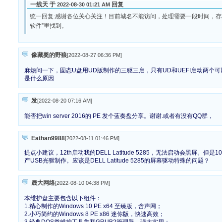
一线天 于
回复
2022-08-30 01:21 AM
统一回复:感谢各位关心关注！目前城名不能访问，处理需要一段时间，存
软件”里找到。
像藏獒的野狼
[2022-08-27 06:36 PM
]
麻烦问一下，固态U盘用UD版制作的三驱三启，只有UD和UEFI启动两个可
是什么原因
发
[2022-08-20 07:16 AM
]
能否把win server 2016的 PE 发个蓝奏盘分享。谢谢.或者有没有QQ群，
Eathan9988
[2022-08-11 01:46 PM
]
提点小建议，12th启动我的DELL Latitude 5285，无法启动会黑屏。但是1
产USB光驱制作。应该是DELL Latitude 5285的屏幕驱动特殊的问题？
晟大网络
[2022-08-10 04:38 PM
]
本维护盘主要包含以下组件：
1.精心制作的Windows 10 PE x64 至臻版，含声网；
2.小巧简约的Windows 8 PE x86 迷你版，快速高效；
3.经典DOS类维护工具集和GRUB2管理器，强大实用；