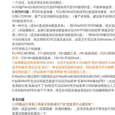
一个试试，安装后请在实机启动测试；
4.UD版Files目录的ISO文件是EFi模块而不是ISO版维护盘，不能单独使用；
5.何为ISO版：
即ISO光盘镜像，可以用UltraISO刻录到U盘或移动硬盘，
USB-CDROM，量产后其功能和光盘类似；（量产有风险，建议新手使用U
ISO版使用方法：
第一种方法（适合U盘或移动硬盘安装）：用UltraISO打开ISO镜像，依次选择
入”（非隐藏模式，如果U盘或移动硬盘格式化为NTFS格式则使用“便捷启动”
第二种方法（适合移动硬盘或识别成本地硬盘的U盘）：用WinRAR解压IS
个分区根目录，然后用BOOTICE激活该分区，设置主引导记录为Windows NT 5
录为BOOTMGR。
6.PE里的几个快捷键：
F1=PECMD帮助，F7=进程管理，F8=截图工具，F9=刷新系统，F10=清
辨率
；Ctrl+M=键盘模拟鼠标，Ctrl+G=手动Ghost；
7.如果硬盘里有安装WIN10x64，点击开始菜单“0-Sys附件”里的“驱动导入(Dr
盘中的驱动”然后点击“执行”，将会自动安装相关驱动，特别是显卡声卡和
都没有问题了（开始菜单>“9影音网络”有几款相关工具）；
8.MaxDos“绕过密码”功能需在运行MaxDos时选内存组合模式MS_HIMEM或
9.如果WinPE无法识别固态硬盘可试试开始菜单“安装NVMe驱动(PE)”
装系统出现“鼠标动不了”的情况可试试WinPE开始菜单“USB3驱动离线注入
0.本站制作的PE向来干干净净，绝无任何恶意修改系统的行为或捆绑插件等
常见问题
1.UD版运行安装工具提示安装成功了但“优盘里什么都没有”；
原因：就是这样的（深度隐藏，防毒防删除），是否安装成功可看优盘可用
盘重启电脑实机测试一下。